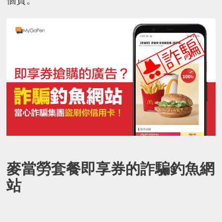
個資。
麥當勞套餐即享券的詐騙釣魚網
站