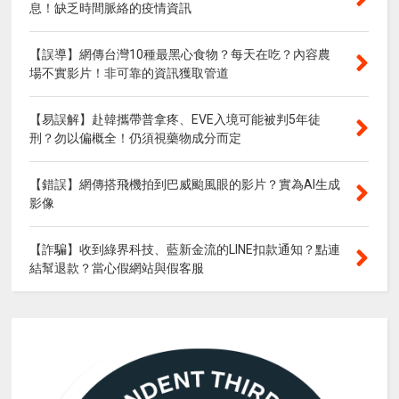
息！缺乏時間脈絡的疫情資訊
【誤導】網傳台灣10種最黑心食物？每天在吃？內容農
場不實影片！非可靠的資訊獲取管道
【易誤解】赴韓攜帶普拿疼、EVE入境可能被判5年徒
刑？勿以偏概全！仍須視藥物成分而定
【錯誤】網傳搭飛機拍到巴威颱風眼的影片？實為AI生成
影像
【詐騙】收到綠界科技、藍新金流的LINE扣款通知？點連
結幫退款？當心假網站與假客服