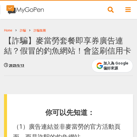
Home
詐騙
詐騙集團
【詐騙】麥當勞套餐即享券廣告連
結？假冒的釣魚網站！會盜刷信用卡
加入為 Google
2023/5/13
偏好來源
你可以先知道：
（1）廣告連結並非麥當勞的官方活動頁