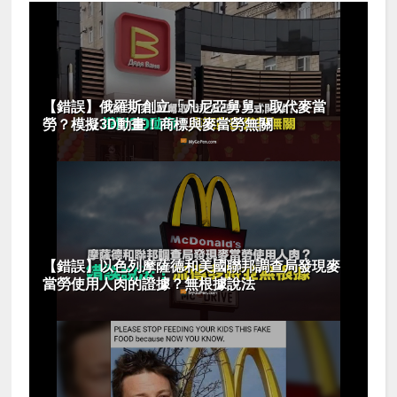
【錯誤】俄羅斯創立「凡尼亞舅舅」取代麥當
勞？模擬3D動畫！商標與麥當勞無關
【錯誤】以色列摩薩德和美國聯邦調查局發現麥
當勞使用人肉的證據？無根據說法