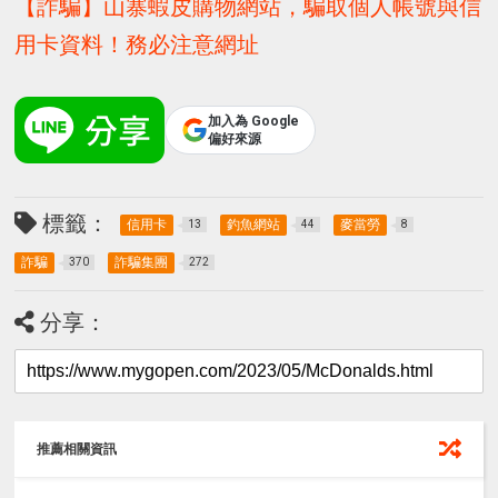
【詐騙】山寨蝦皮購物網站，騙取個人帳號與信
用卡資料！務必注意網址
加入為 Google
偏好來源
標籤：
信用卡
釣魚網站
麥當勞
13
44
8
詐騙
詐騙集團
370
272
分享：
推薦相關資訊