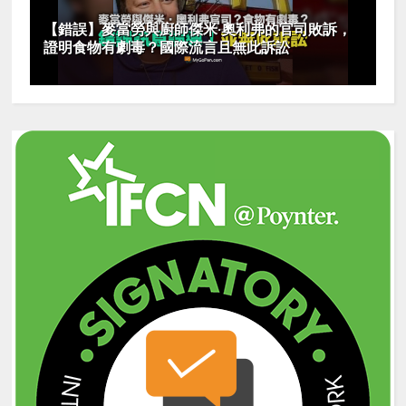
【錯誤】麥當勞與廚師傑米·奧利弗的官司敗訴，
證明食物有劇毒？國際流言且無此訴訟