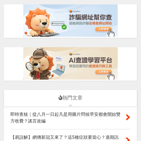
熱門文章
即時查核｜從八月一日起凡是用圖片問候早安都會開始雙
方收費？謠言改編
【易誤解】網傳新冠又來了？這5種症狀要當心？過期訊