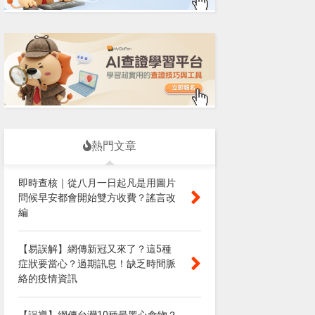
熱門文章
即時查核｜從八月一日起凡是用圖片
問候早安都會開始雙方收費？謠言改
編
【易誤解】網傳新冠又來了？這5種
症狀要當心？過期訊息！缺乏時間脈
絡的疫情資訊