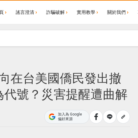
頁
謠言澄清
詐騙破解
實用教學
關於我們
前向在台美國僑民發出撤
為代號？災害提醒遭曲解
加入為 Google
偏好來源