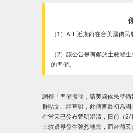
（1）AIT 近期向在台美國
（2）該公告是有鑑於土敘發
的準備。
網傳「準備撤僑，請美國僑民準備
群貼文。經查證，此傳言最初為國內媒體於
在當天已發布聲明澄清，日前（2/
土敘邊界發生強烈地震，而台灣又