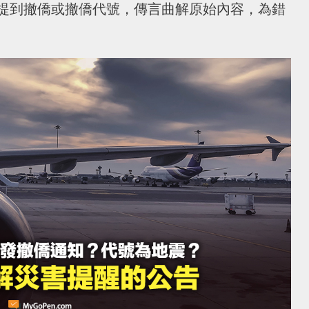
提到撤僑或撤僑代號，傳言曲解原始內容，為錯