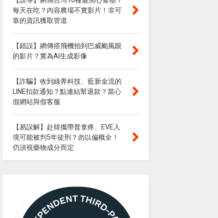
【誤導】網傳台灣10種最黑心食物？
每天在吃？內容農場不實影片！非可
靠的資訊獲取管道
【錯誤】網傳搭飛機拍到巴威颱風眼
的影片？實為AI生成影像
【詐騙】收到綠界科技、藍新金流的
LINE扣款通知？點連結幫退款？當心
假網站與假客服
【易誤解】赴韓攜帶普拿疼、EVE入
境可能被判5年徒刑？勿以偏概全！
仍須視藥物成分而定