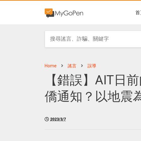
首
Home
謠言
誤導
【錯誤】AIT日
僑通知？以地震
2023/3/7