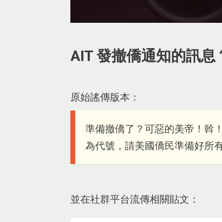
AIT 發撤僑通知的訊息
原始謠傳版本：
準備撤僑了？可惡的美帝！斡！
為代號，請美國僑民準備好所
並在社群平台流傳相關貼文：