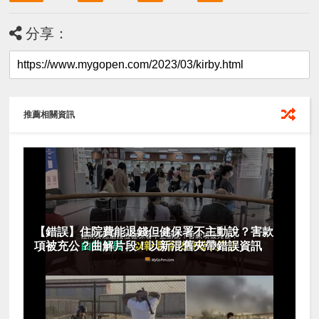
分享：
推薦相關資訊
【錯誤】住院費能退錢但健保署不主動說？害款
項被充公？曲解片段！以新混舊夾帶錯誤資訊