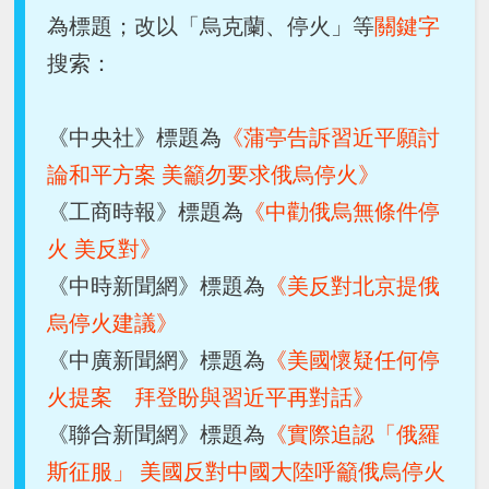
為標題；改以「烏克蘭、停火」等
關鍵字
搜索：
《中央社》標題為
《蒲亭告訴習近平願討
論和平方案 美籲勿要求俄烏停火》
《工商時報》標題為
《中勸俄烏無條件停
火 美反對》
《中時新聞網》標題為
《美反對北京提俄
烏停火建議》
《中廣新聞網》標題為
《美國懷疑任何停
火提案 拜登盼與習近平再對話》
《聯合新聞網》標題為
《實際追認「俄羅
斯征服」 美國反對中國大陸呼籲俄烏停火