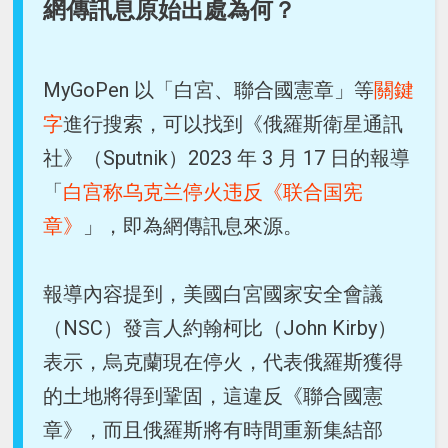
網傳訊息原始出處為何？
MyGoPen 以「白宮、聯合國憲章」等
關鍵
字
進行搜索，可以找到《俄羅斯衛星通訊
社》（Sputnik）2023 年 3 月 17 日的報導
「
白宫称乌克兰停火违反《联合国宪
章》
」，即為網傳訊息來源。
報導內容提到，美國白宮國家安全會議
（NSC）發言人約翰柯比（John Kirby）
表示，烏克蘭現在停火，代表俄羅斯獲得
的土地將得到鞏固，這違反《聯合國憲
章》，而且俄羅斯將有時間重新集結部