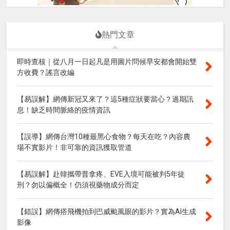
熱門文章
即時查核｜從八月一日起凡是用圖片問候早安都會開始雙
方收費？謠言改編
【易誤解】網傳新冠又來了？這5種症狀要當心？過期訊
息！缺乏時間脈絡的疫情資訊
【誤導】網傳台灣10種最黑心食物？每天在吃？內容農
場不實影片！非可靠的資訊獲取管道
【易誤解】赴韓攜帶普拿疼、EVE入境可能被判5年徒
刑？勿以偏概全！仍須視藥物成分而定
【錯誤】網傳搭飛機拍到巴威颱風眼的影片？實為AI生成
影像