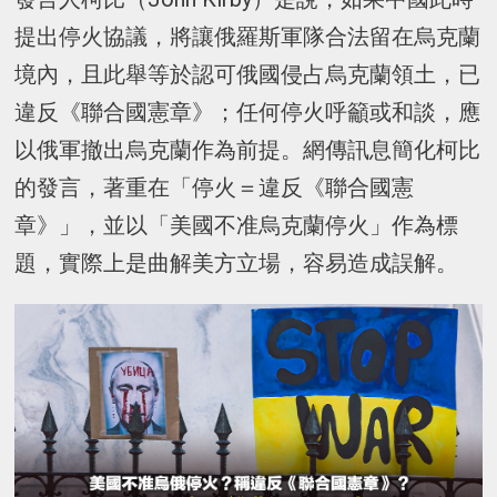
提出停火協議，將讓俄羅斯軍隊合法留在烏克蘭
境內，且此舉等於認可俄國侵占烏克蘭領土，已
違反《聯合國憲章》；任何停火呼籲或和談，應
以俄軍撤出烏克蘭作為前提。網傳訊息簡化柯比
的發言，著重在「停火＝違反《聯合國憲
章》」，並以「美國不准烏克蘭停火」作為標
題，實際上是曲解美方立場，容易造成誤解。