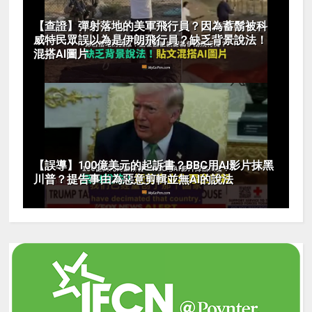
【查證】彈射落地的美軍飛行員？因為蓄鬍被科
威特民眾誤以為是伊朗飛行員？缺乏背景說法！
混搭AI圖片
【誤導】100億美元的起訴書？BBC用AI影片抹黑
川普？提告事由為惡意剪輯並無AI的說法