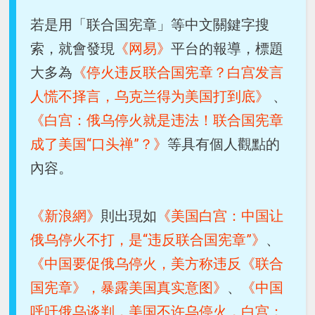
若是用「联合国宪章」等中文關鍵字搜
索，就會發現
《网易》
平台的報導，標題
大多為
《停火违反联合国宪章？白宫发言
人慌不择言，乌克兰得为美国打到底》
、
《白宫：俄乌停火就是违法！联合国宪章
成了美国“口头禅”？》
等具有個人觀點的
內容。
《新浪網》
則出現如
《美国白宫：中国让
俄乌停火不打，是“违反联合国宪章”》
、
《中国要促俄乌停火，美方称违反《联合
国宪章》，暴露美国真实意图》
、
《中国
呼吁俄乌谈判，美国不许乌停火，白宫：