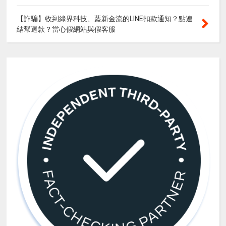
【詐騙】收到綠界科技、藍新金流的LINE扣款通知？點連
結幫退款？當心假網站與假客服