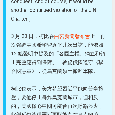
conquest. And of course, it would be
another continued violation of the U.N.
Charter.）
3 月 20 日，柯比在
白宮新聞發布會
上，再
次強調美國希望習近平此次出訪，能依照
12 點聲明中提及的「各國主權、獨立和領
土完整應得到保障」，敦促俄國遵守《聯
合國憲章》，從烏克蘭領土撤離軍隊。
柯比也表示，美方希望習近平能向普亭施
壓，要他停止轟炸烏克蘭城市，但相反
的，美國擔心中國可能會再次呼籲停火，
此舉反倒讓俄羅斯軍隊能留在烏克蘭境