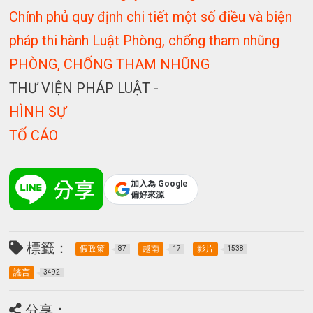
Chính phủ quy định chi tiết một số điều và biện
pháp thi hành Luật Phòng, chống tham nhũng
PHÒNG, CHỐNG THAM NHŨNG
THƯ VIỆN PHÁP LUẬT -
HÌNH SỰ
TỐ CÁO
加入為 Google
偏好來源
標籤：
假政策
越南
影片
87
17
1538
謠言
3492
分享：