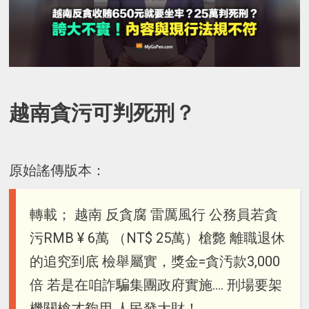
越南貪污可判死刑？
原始謠傳版本：
轉載； 越南 反貪腐 雷厲風行 公務員若貪
污RMB ¥ 6萬 （NT$ 25萬）槍斃 離職退休
的追究到底 檢舉屬實，獎金=貪汚款3,000
倍 若是在咱詐騙集團政府實施.... 刑場要架
機關槍才夠用 人民發大財！