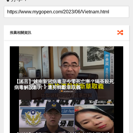
推薦相關資訊
【謠言】越南新冠病毒至今零死亡率？喝茶殺死
病毒解說影片？遭剪輯斷章取義