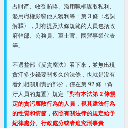
占財產、收受賄賂、濫用職權謀取私利、
濫用職權影響他人獲利等；第 3 條〈名詞
解釋〉，則有提及法條規範的人員包括政
府幹部、公務員、軍士官、國營事業代表
等。
不過整部《反貪腐法》看下來，並無出現
貪汙多少錢要關多久的法條，也就是沒有
看到相關刑責的部分，僅在第 92 條〈貪
汙人員的處置〉規定「
對有本法第 2 條規
定的貪污腐敗行為的人員，視其違法行為
的性質和情節，依照有關法律的規定給予
紀律處分、行政處分或者追究刑事責