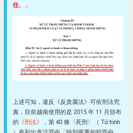
任
。」
上述可知，違反《反貪腐法》可依刑法究
責，目前越南使用的是 2015 年 11 月頒布
的
《刑法》
，第 40 條〈死刑〉（ Tử hình
）有列出貪汙罪中「特別嚴重的犯罪份