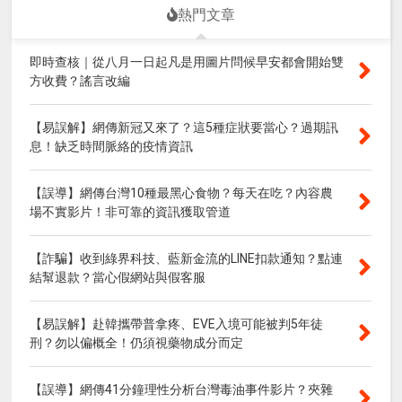
熱門文章
即時查核｜從八月一日起凡是用圖片問候早安都會開始雙
方收費？謠言改編
【易誤解】網傳新冠又來了？這5種症狀要當心？過期訊
息！缺乏時間脈絡的疫情資訊
【誤導】網傳台灣10種最黑心食物？每天在吃？內容農
場不實影片！非可靠的資訊獲取管道
【詐騙】收到綠界科技、藍新金流的LINE扣款通知？點連
結幫退款？當心假網站與假客服
【易誤解】赴韓攜帶普拿疼、EVE入境可能被判5年徒
刑？勿以偏概全！仍須視藥物成分而定
【誤導】網傳41分鐘理性分析台灣毒油事件影片？夾雜