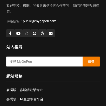
歡迎學校、機關、開發者來信洽詢合作事宜，我們將儘速與您聯
繫。
聯絡信箱：
public@mygopen.com
站內搜尋
搜尋
網站服務
麥擱騙｜詐騙網址幫你查
麥擱騙｜AI 查證學習平台