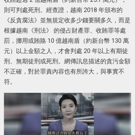
則可判處死刑。經查證，越南 2018 年頒布的
《反貪腐法》並無規定收多少錢要關多久，而是
根據越南《刑法》 的侵占財產罪、收賄罪等處
罰，挪用或賄賂 10 億越南盾（約新台幣 130 萬
元）以上金額之人，才會判處 20 年以上有期徒
刑、無期徒刑或死刑。網傳訊息描述的貪污金額
不正確，對於罪責內容也有所誇大，與事實不
符。