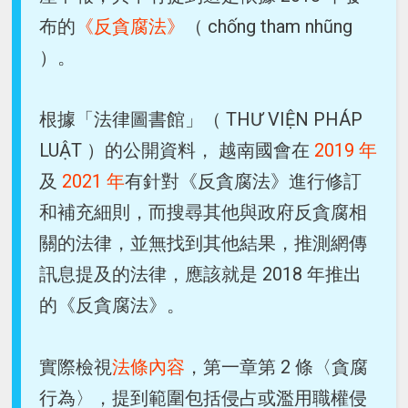
布的
《反貪腐法》
（ chống tham nhũng
）。
根據「法律圖書館」（ THƯ VIỆN PHÁP
LUẬT ）的公開資料， 越南國會在
2019 年
及
2021 年
有針對《反貪腐法》進行修訂
和補充細則，而搜尋其他與政府反貪腐相
關的法律，並無找到其他結果，推測網傳
訊息提及的法律，應該就是 2018 年推出
的《反貪腐法》。
實際檢視
法條內容
，第一章第 2 條〈貪腐
行為〉，提到範圍包括侵占或濫用職權侵