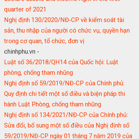
quarter of 2021
Nghị định 130/2020/NĐ-CP về kiểm soát tài
sản, thu nhập của người có chức vụ, quyền hạn
trong cơ quan, tổ chức, đơn vị
chinhphu.vn -
Luật số 36/2018/QH14 của Quốc hội: Luật
phòng, chống tham nhũng
Nghị định số 59/2019/NĐ-CP của Chính phủ:
Quy định chi tiết một số điều và biện pháp thi
hành Luật Phòng, chống tham nhũng
Nghị định số 134/2021/NĐ-CP của Chính phủ:
Sửa đổi, bổ sung một số điều của Nghị định số
59/2019/NĐ-CP ngày 01 tháng 7 năm 2019 của