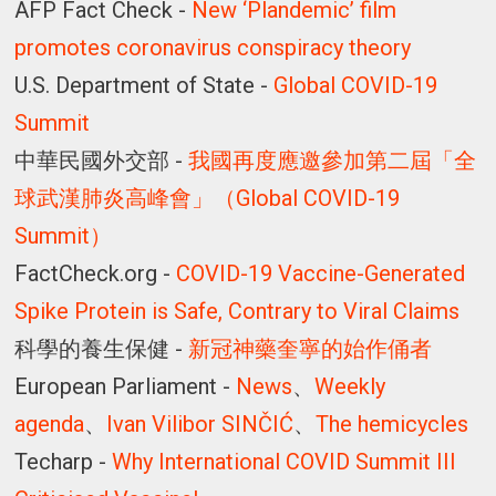
AFP Fact Check -
New ‘Plandemic’ film
promotes coronavirus conspiracy theory
U.S. Department of State -
Global COVID-19
Summit
中華民國外交部 -
我國再度應邀參加第二屆「全
球武漢肺炎高峰會」（Global COVID-19
Summit）
FactCheck.org -
COVID-19 Vaccine-Generated
Spike Protein is Safe, Contrary to Viral Claims
科學的養生保健 -
新冠神藥奎寧的始作俑者
European Parliament -
News
、
Weekly
agenda
、
Ivan Vilibor SINČIĆ
、
The hemicycles
Techarp -
Why International COVID Summit III