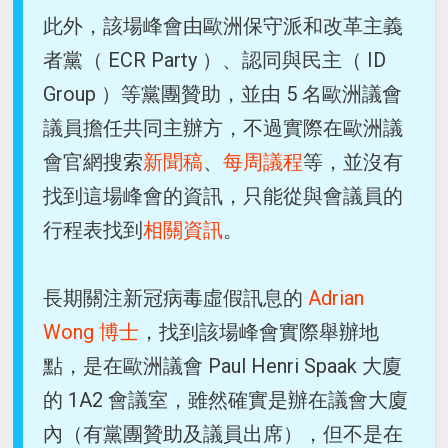
此外，該場峰會由歐洲保守派和改革主義
者黨（ ECR Party ）、認同與民主（ ID
Group ）等黨團贊助，並由 5 名歐洲議會
議員擔任共同主辦方，不過實際在歐洲議
會官網搜索
新聞稿
、
每周議程
等，並沒有
找到這場峰會的資訊，只能從與會議員的
行程表找到
相關資訊
。
長期關注新冠病毒虛假訊息的
Adrian
Wong 博士
，找到該場峰會實際舉辦地
點，是在歐洲議會 Paul Henri Spaak 大廈
的 1A2 會議室，雖然確實是辦在議會大廈
內（有黨團贊助及議員出席），但不是在