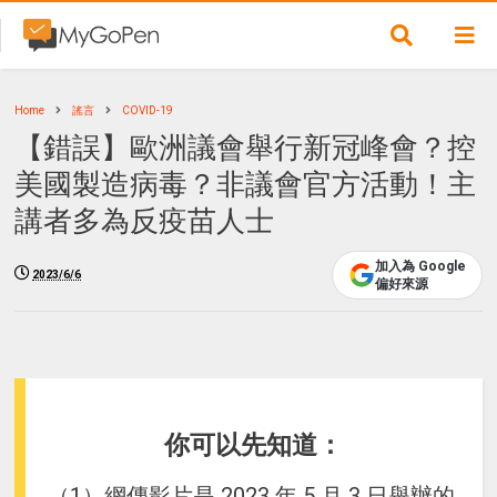
Home
謠言
COVID-19
【錯誤】歐洲議會舉行新冠峰會？控
美國製造病毒？非議會官方活動！主
講者多為反疫苗人士
加入為 Google
2023/6/6
偏好來源
你可以先知道：
（1）網傳影片是 2023 年 5 月 3 日舉辦的