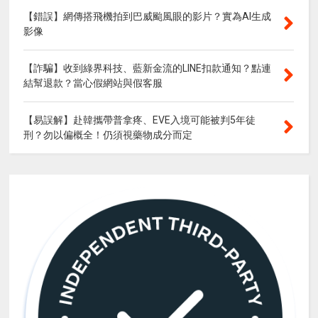
【錯誤】網傳搭飛機拍到巴威颱風眼的影片？實為AI生成
影像
【詐騙】收到綠界科技、藍新金流的LINE扣款通知？點連
結幫退款？當心假網站與假客服
【易誤解】赴韓攜帶普拿疼、EVE入境可能被判5年徒
刑？勿以偏概全！仍須視藥物成分而定