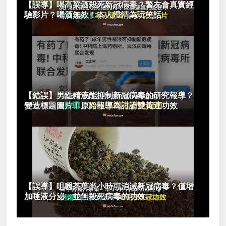
【誤導】喝高粱酒殺死新冠病毒？警友會真實經
驗影片？喝酒無效！本人澄清為玩笑話
【錯誤】男性精液能抑制新冠病毒的研究報導？
變造標題圖片！原始報導為討論雙黃連功效
【誤導】咀嚼茶葉半小時可消滅新冠病毒？僅增
加唾液分泌，並無殺死病毒的功效