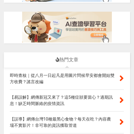
熱門文章
即時查核｜從八月一日起凡是用圖片問候早安都會開始雙
方收費？謠言改編
【易誤解】網傳新冠又來了？這5種症狀要當心？過期訊
息！缺乏時間脈絡的疫情資訊
【誤導】網傳台灣10種最黑心食物？每天在吃？內容農
場不實影片！非可靠的資訊獲取管道