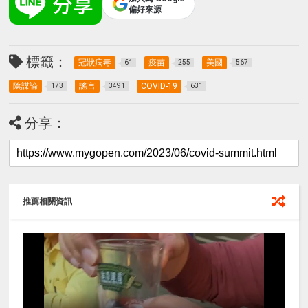
偏好來源
標籤：
冠狀病毒
疫苗
美國
61
255
567
陰謀論
謠言
COVID-19
173
3491
631
分享：
推薦相關資訊