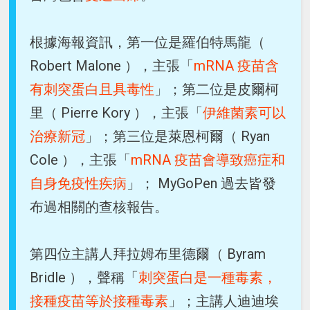
根據海報資訊，第一位是羅伯特馬龍（
Robert Malone ），主張「
mRNA 疫苗含
有刺突蛋白且具毒性
」；第二位是皮爾柯
里（ Pierre Kory ），主張「
伊維菌素可以
治療新冠
」；第三位是萊恩柯爾（ Ryan
Cole ），主張「
mRNA 疫苗會導致癌症和
自身免疫性疾病
」； MyGoPen 過去皆發
布過相關的查核報告。
第四位主講人拜拉姆布里德爾（ Byram
Bridle ），聲稱「
刺突蛋白是一種毒素，
接種疫苗等於接種毒素
」；主講人迪迪埃