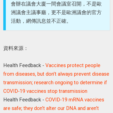
會辦在議會大廈一間會議室召開，不是歐
洲議會主議事廳，更不是歐洲議會的官方
活動，網傳訊息並不正確。
資料來源：
Health Feedback -
Vaccines protect people
from diseases, but don’t always prevent disease
transmission; research ongoing to determine if
COVID-19 vaccines stop transmission
Health Feedback -
COVID-19 mRNA vaccines
are safe; they don’t alter our DNA and aren’t