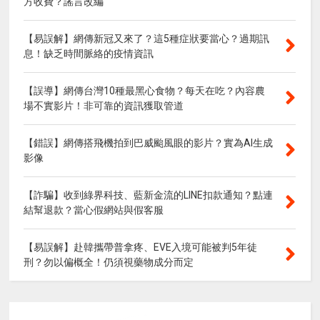
方收費？謠言改編
【易誤解】網傳新冠又來了？這5種症狀要當心？過期訊
息！缺乏時間脈絡的疫情資訊
【誤導】網傳台灣10種最黑心食物？每天在吃？內容農
場不實影片！非可靠的資訊獲取管道
【錯誤】網傳搭飛機拍到巴威颱風眼的影片？實為AI生成
影像
【詐騙】收到綠界科技、藍新金流的LINE扣款通知？點連
結幫退款？當心假網站與假客服
【易誤解】赴韓攜帶普拿疼、EVE入境可能被判5年徒
刑？勿以偏概全！仍須視藥物成分而定