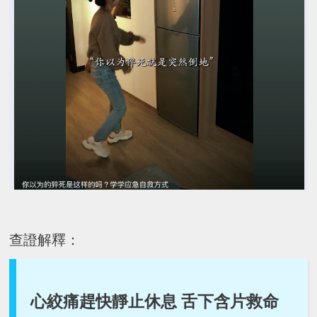
查證解釋：
心絞痛趕快靜止休息 舌下含片救命