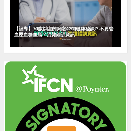
【誤導】70歲以上的人之42句健康秘訣？不要管
血壓血糖血脂？混雜錯誤資訊