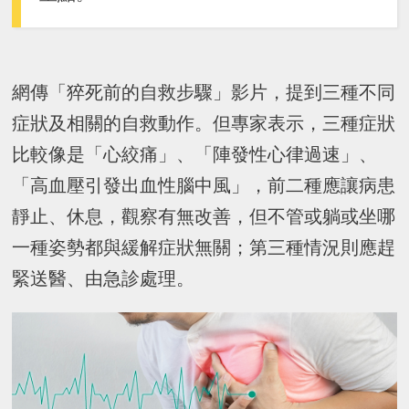
網傳「猝死前的自救步驟」影片，提到三種不同
症狀及相關的自救動作。但專家表示，三種症狀
比較像是「心絞痛」、「陣發性心律過速」、
「高血壓引發出血性腦中風」，前二種應讓病患
靜止、休息，觀察有無改善，但不管或躺或坐哪
一種姿勢都與緩解症狀無關；第三種情況則應趕
緊送醫、由急診處理。