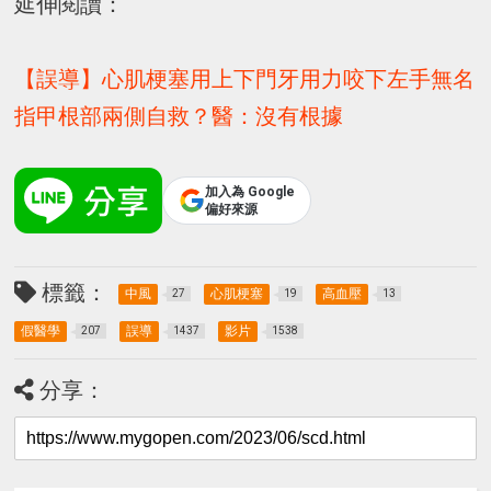
延伸閱讀：
【誤導】心肌梗塞用上下門牙用力咬下左手無名
指甲根部兩側自救？醫：沒有根據
加入為 Google
偏好來源
標籤：
中風
心肌梗塞
高血壓
27
19
13
假醫學
誤導
影片
207
1437
1538
分享：