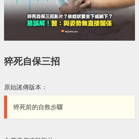
猝死自保三招
原始謠傳版本：
猝死前的自救步驟