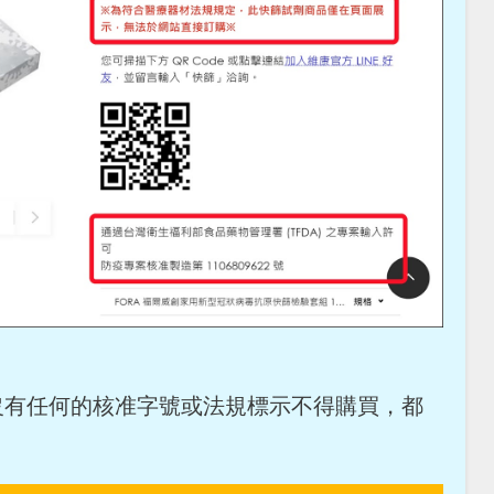
沒有任何的核准字號或法規標示不得購買，都