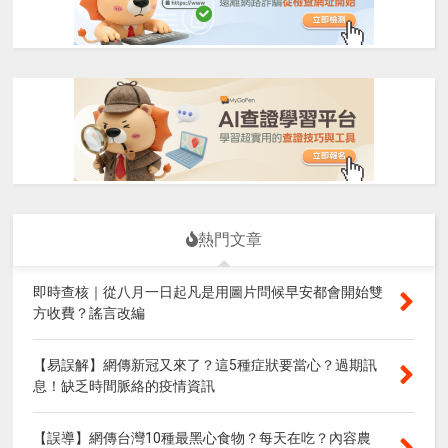
熱門文章
即時查核｜從八月一日起凡是用圖片問候早安都會開始雙
方收費？謠言改編
【易誤解】網傳新冠又來了？這5種症狀要當心？過期訊
息！缺乏時間脈絡的疫情資訊
【誤導】網傳台灣10種最黑心食物？每天在吃？內容農