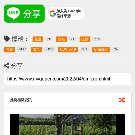
加入為 Google
偏好來源
標籤：
花蓮
冒名
疫情
20
24
215
誤導
謠言
COVID-19
Omicron
1437
3491
631
24
分享：
推薦相關資訊