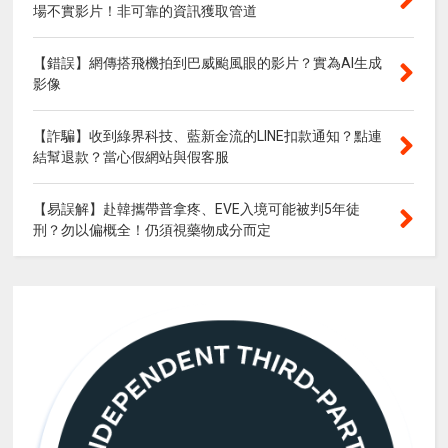
場不實影片！非可靠的資訊獲取管道
【錯誤】網傳搭飛機拍到巴威颱風眼的影片？實為AI生成
影像
【詐騙】收到綠界科技、藍新金流的LINE扣款通知？點連
結幫退款？當心假網站與假客服
【易誤解】赴韓攜帶普拿疼、EVE入境可能被判5年徒
刑？勿以偏概全！仍須視藥物成分而定