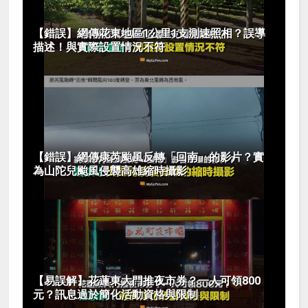
【錯誤】網傳花東地區1公里1支測速照相？誤導
描述！與實際設置情況不符
【錯誤】網傳康芮颱風反轉「回南」的影片？實
為山陀兒颱風侵襲高雄縮時攝影
【易誤解】花蓮東大門推夜市券？一人可領800
元？訊息過於簡化活動資格與限制