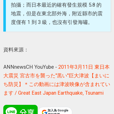
拍攝；而日本最近的確有發生規模 5.8 的
地震，但是在東北部外海，附近縣市的震
度僅有 1 到 3 級，也沒有引發海嘯。
資料來源：
ANNnewsCH YouYube -
2011年3月11日 東日本
大震災 宮古市を襲った"黒い"巨大津波【まいに
ち防災】＊この動画には津波映像が含まれてい
ます / Great East Japan Earthquake, Tsunami
加入為 Google