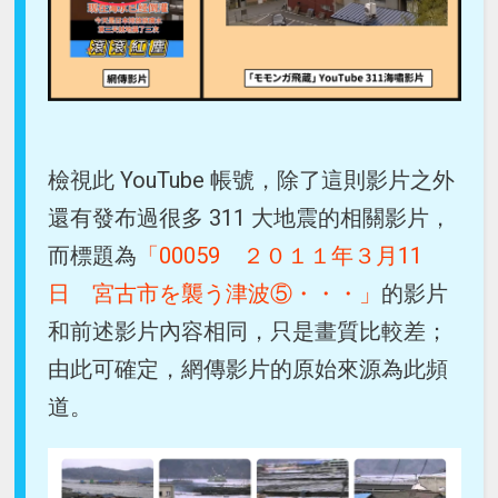
檢視此 YouTube 帳號，除了這則影片之外
還有發布過很多 311 大地震的相關影片，
而標題為
「00059 ２０１１年３月11
日 宮古市を襲う津波⑤・・・」
的影片
和前述影片內容相同，只是畫質比較差；
由此可確定，網傳影片的原始來源為此頻
道。