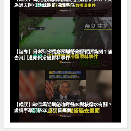
為過去阿根廷鯨豚群擱淺事件
【誤導】日本河水核廢水變螢光綠色的新聞？過
去河川遭傾倒浴鹽原料事件
【錯誤】歐巴馬近期怒嗆拜登？與核廢水有關？
虛構字幕混搭2017年舊畫面