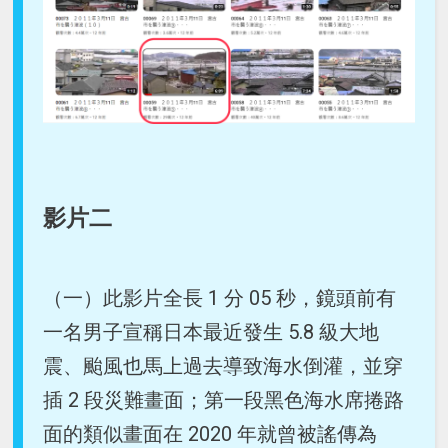
影片二
（一）此影片全長 1 分 05 秒，鏡頭前有
一名男子宣稱日本最近發生 5.8 級大地
震、颱風也馬上過去導致海水倒灌，並穿
插 2 段災難畫面；第一段黑色海水席捲路
面的類似畫面在 2020 年就曾被謠傳為