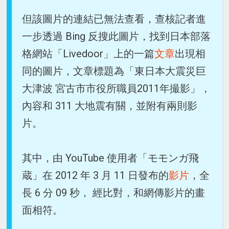
但該圖片的連結已無法查看，查核記者進
一步透過 Bing 反搜此圖片，找到日本部落
格網站「Livedoor」上的一篇
文章
出現相
同的圖片，文章標題為「東日本大震災巨
大津波 宮古市市役所職員2011年撮影」，
內容和 311 大地震有關，並附有兩則影
片。
其中，由 YouTube 使用者「モモンガ飛
蔵」在 2012 年 3 月 11 日發布的
影片
，全
長 6 分 09 秒， 經比對，和網傳影片的畫
面相符。