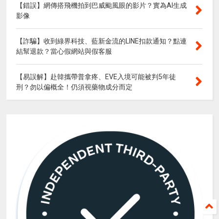
【錯誤】網傳搭飛機拍到巴威颱風眼的影片？實為AI生成
影像
【詐騙】收到綠界科技、藍新金流的LINE扣款通知？點連
結幫退款？當心假網站與假客服
【易誤解】赴韓攜帶普拿疼、EVE入境可能被判5年徒
刑？勿以偏概全！仍須視藥物成分而定