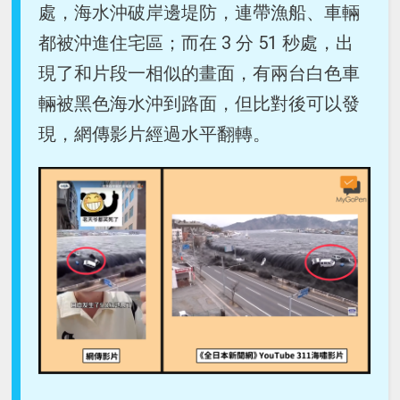
處，海水沖破岸邊堤防，連帶漁船、車輛
都被沖進住宅區；而在 3 分 51 秒處，出
現了和片段一相似的畫面，有兩台白色車
輛被黑色海水沖到路面，但比對後可以發
現，網傳影片經過水平翻轉。