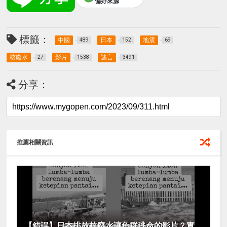
偏好來源
標籤：
中國
日本
地震
489
152
69
核廢水
影片
謠言
27
1538
3491
分享：
推薦相關資訊
【錯誤】日本排放核廢水讓魚群逃命的影片？實