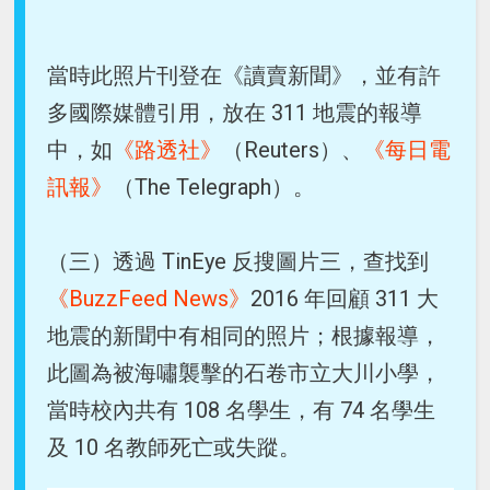
當時此照片刊登在《讀賣新聞》，並有許
多國際媒體引用，放在 311 地震的報導
中，如
《路透社》
（Reuters）、
《每日電
訊報》
（The Telegraph）。
（三）透過 TinEye 反搜圖片三，查找到
《BuzzFeed News》
2016 年回顧 311 大
地震的新聞中有相同的照片；根據報導，
此圖為被海嘯襲擊的石卷市立大川小學，
當時校內共有 108 名學生，有 74 名學生
及 10 名教師死亡或失蹤。