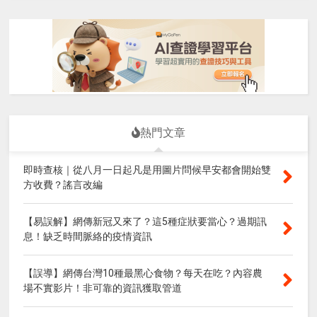
熱門文章
即時查核｜從八月一日起凡是用圖片問候早安都會開始雙
方收費？謠言改編
【易誤解】網傳新冠又來了？這5種症狀要當心？過期訊
息！缺乏時間脈絡的疫情資訊
【誤導】網傳台灣10種最黑心食物？每天在吃？內容農
場不實影片！非可靠的資訊獲取管道