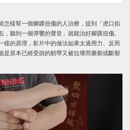
範怎樣幫一個腳踝扭傷的人治療，提到「虎口掐
右，聽到一個彈響的聲音」就能治好腳踝扭傷。
一樣的原理，影片中的做法如果太過用力、反而
能是原本已經受損的韌帶又被拉壞而撕裂或斷裂