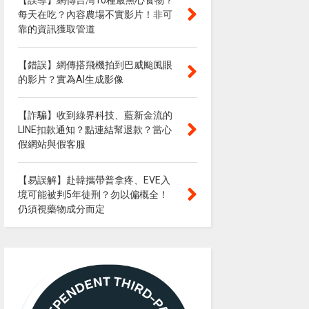
【誤導】網傳台灣10種最黑心食物？
每天在吃？內容農場不實影片！非可
靠的資訊獲取管道
【錯誤】網傳搭飛機拍到巴威颱風眼
的影片？實為AI生成影像
【詐騙】收到綠界科技、藍新金流的
LINE扣款通知？點連結幫退款？當心
假網站與假客服
【易誤解】赴韓攜帶普拿疼、EVE入
境可能被判5年徒刑？勿以偏概全！
仍須視藥物成分而定