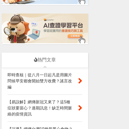
熱門文章
即時查核｜從八月一日起凡是用圖片
問候早安都會開始雙方收費？謠言改
編
【易誤解】網傳新冠又來了？這5種
症狀要當心？過期訊息！缺乏時間脈
絡的疫情資訊