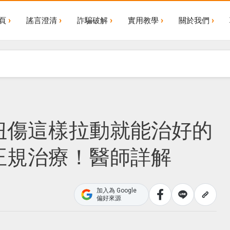
頁
謠言澄清
詐騙破解
實用教學
關於我們
扭傷這樣拉動就能治好的
正規治療！醫師詳解
加入為 Google
偏好來源