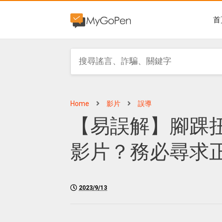
首
Home
影片
誤導
【易誤解】腳踝
影片？務必尋求
2023/9/13