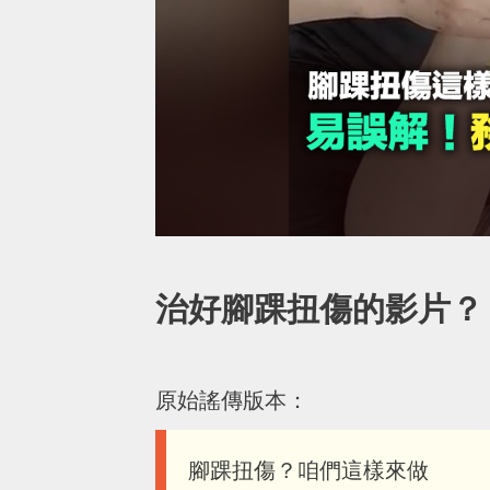
治好腳踝扭傷的影片？
原始謠傳版本：
腳踝扭傷？咱們這樣來做