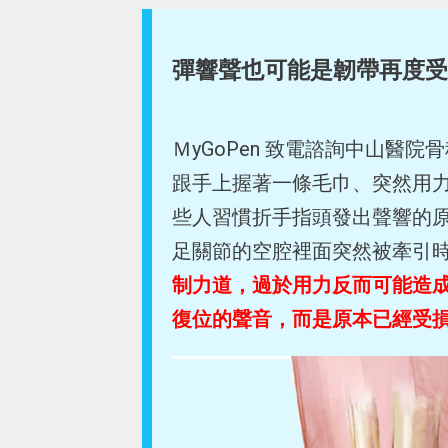
彈響聲也可能是韌帶再度受
ＭyGoPen 致電諮詢中山醫
跟手上握著一條毛巾、突然用
些人習慣折手指頭發出聲響的
足關節的空腔裡面突然被牽引
制力道，過於用力反而可能造
復位的聲音，而是原本已經受