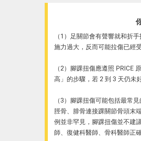
（1）足關節會有聲響就和折
施力過大，反而可能拉傷已經
（2）腳踝扭傷應遵照 PRIC
高」的步驟，若 2 到 3 天仍
（3）腳踝扭傷可能包括最常
脛骨、腓骨連接踝關節骨頭末
例並非罕見，腳踝扭傷並不建
師、復健科醫師、骨科醫師正