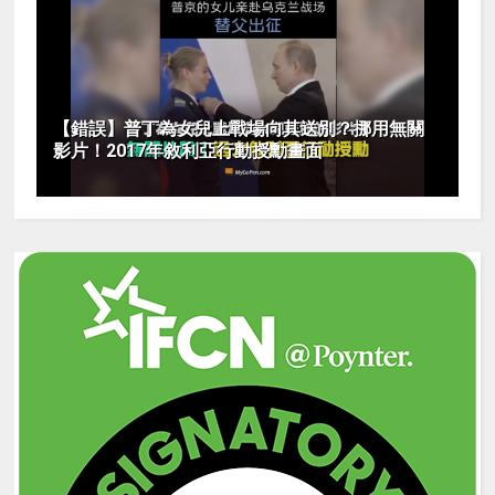
【錯誤】普丁為女兒上戰場向其送別？挪用無關
影片！2017年敘利亞行動授勳畫面