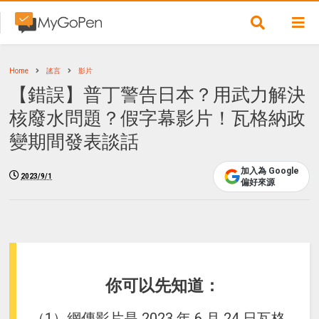
Home
謠言
影片
【錯誤】普丁警告日本？用武力解決
核廢水問題？假字幕影片！瓦格納政
變期間發表談話
加入為 Google
2023/9/1
偏好來源
你可以先知道：
（1）網傳影片是 2023 年 6 月 24 日瓦格