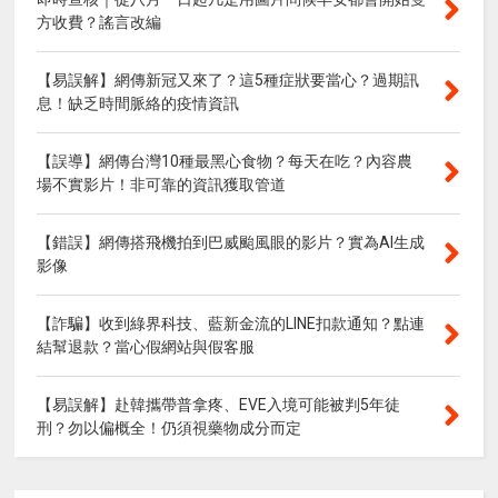
方收費？謠言改編
【易誤解】網傳新冠又來了？這5種症狀要當心？過期訊
息！缺乏時間脈絡的疫情資訊
【誤導】網傳台灣10種最黑心食物？每天在吃？內容農
場不實影片！非可靠的資訊獲取管道
【錯誤】網傳搭飛機拍到巴威颱風眼的影片？實為AI生成
影像
【詐騙】收到綠界科技、藍新金流的LINE扣款通知？點連
結幫退款？當心假網站與假客服
【易誤解】赴韓攜帶普拿疼、EVE入境可能被判5年徒
刑？勿以偏概全！仍須視藥物成分而定