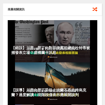
推薦相關資訊
【錯誤】川普、普丁針對菲律賓前總統杜特蒂被
捕發表立場？虛構圖卡訊息
【誤導】川普向普丁妥協？波蘭不再支持烏克
蘭？過度解讀！現階段僅表示應展開談判