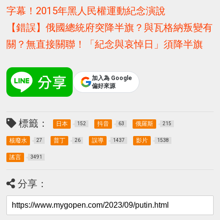
字幕！2015年黑人民權運動紀念演說
【錯誤】俄國總統府突降半旗？與瓦格納叛變有
關？無直接關聯！「紀念與哀悼日」須降半旗
加入為 Google
偏好來源
標籤：
日本
抖音
俄羅斯
152
63
215
核廢水
普丁
誤導
影片
27
26
1437
1538
謠言
3491
分享：