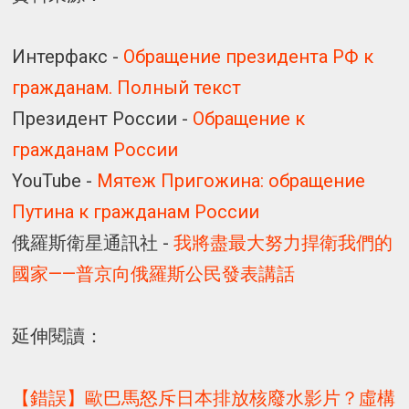
Интерфакс -
Обращение президента РФ к
гражданам. Полный текст
Президент России -
Обращение к
гражданам России
YouTube -
Мятеж Пригожина: обращение
Путина к гражданам России
俄羅斯衛星通訊社 -
我將盡最大努力捍衛我們的
國家——普京向俄羅斯公民發表講話
延伸閱讀：
【錯誤】歐巴馬怒斥日本排放核廢水影片？虛構