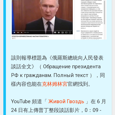
該則報導標題為《俄羅斯總統向人民發表
談話全文》（ Обращение президента
РФ к гражданам. Полный текст ），同
樣內容也能在
克林姆林宮
官網找到。
YouTube 頻道「
Живой Гвоздь
」在 6 月
24 日有上傳普丁整段談話影片，0：09 -